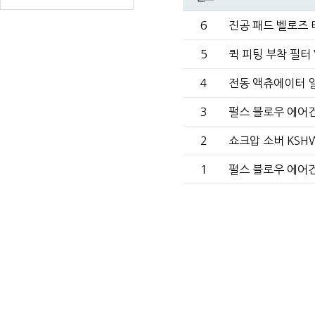
6
진공 패드 벨로즈 
5
퀵 피팅 부착 필터 
4
전동 액츄에이터 
3
펄스 블로우 에어건
2
쇼크압 소버 KSH
1
펄스 블로우 에어건