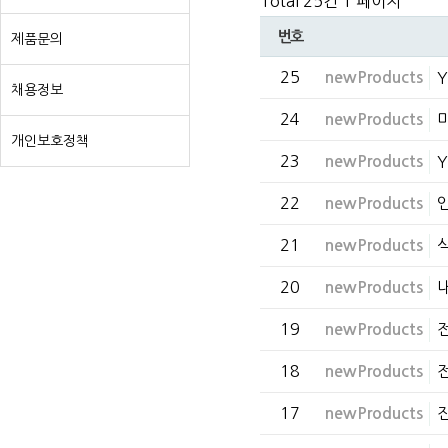
Total 25건
1 페이지
번호
제품문의
25
newProducts
채용정보
24
newProducts
개인보호정책
23
newProducts
22
newProducts
21
newProducts
20
newProducts
19
newProducts
18
newProducts
17
newProducts