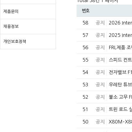
Total 58건
1 페이지
번호
제품문의
58
2026 Int
공지
채용정보
57
2025 Int
공지
개인보호정책
56
FRL제품 
공지
55
스피드 컨트
공지
54
전자밸브 F
공지
53
우레탄 튜브
공지
52
불소 고무 
공지
51
트윈 로드 
공지
50
X80M･X
공지